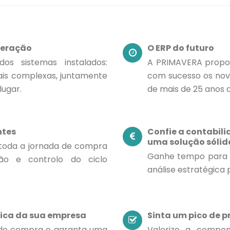
geração
O ERP do futuro
os sistemas instalados:
A PRIMAVERA propor
ais complexas, juntamente
com sucesso os novo
ugar.
de mais de 25 anos d
ntes
Confie a contabili
uma solução sólid
 toda a jornada de compra
Ganhe tempo para s
ção e controlo do ciclo
análise estratégica
tica da sua empresa
Sinta um pico de 
 de compra e garanta uma
Valorize a comp