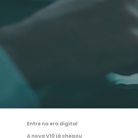
Entre na era digital
A nova V10 já chegou