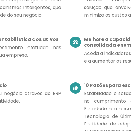
canismos inteligentes, que
solução que envolv
de do seu negócio.
minimiza os custos a
contabilística dos ativos
Melhore a capaci
consolidada e sem
estimento efetuado nas
Aceda a indicadores
sua empresa.
e a aumentar os res
cio
10 Razões para es
eu negócio através do ERP
Estabilidade e soli
tividade.
no cumprimento da
Facilidade em encon
Tecnologia de últi
Facilidade de ada